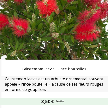
Calistemom laevis, Rince bouteilles
Callistemon laevis est un arbuste ornemental souvent
appelé « rince-bouteille » à cause de ses fleurs rouges
en forme de goupillon.
3,50
€
5,00
€