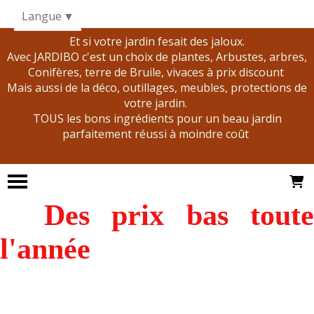
Panneau de gestion des cookies
Langue
▼
Et si votre jardin fesait des jaloux.
Avec JARDIBO c'est un choix de plantes, Arbustes, arbres,
Conifères, terre de Bruile, vivaces à prix discount
Mais aussi de la déco, outillages, meubles, protections de
votre jardin.
TOUS les bons ingrédients pour un beau jardin
parfaitement réussi à moindre coût
Des prix bas tout
l'année