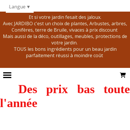
Panneau de gestion des cookies
Langue
▼
Et si votre jardin fesait des jaloux.
Avec JARDIBO c'est un choix de plantes, Arbustes, arbres,
Conifères, terre de Bruile, vivaces à prix discount
Mais aussi de la déco, outillages, meubles, protections de
votre jardin.
TOUS les bons ingrédients pour un beau jardin
parfaitement réussi à moindre coût
Des prix bas tout
l'année