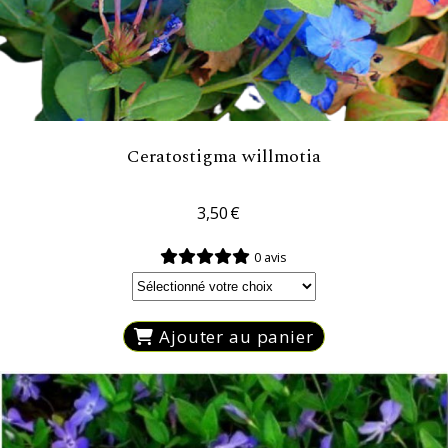
Ceratostigma willmotia
3,50
€
0 avis
Ajouter au panier