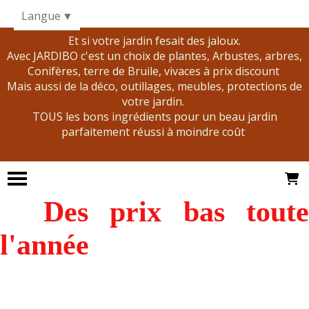
Panneau de gestion des cookies
Langue
▼
Et si votre jardin fesait des jaloux.
Avec JARDIBO c'est un choix de plantes, Arbustes, arbres,
Conifères, terre de Bruile, vivaces à prix discount
Mais aussi de la déco, outillages, meubles, protections de
votre jardin.
TOUS les bons ingrédients pour un beau jardin
parfaitement réussi à moindre coût
Des prix bas tout
l'année