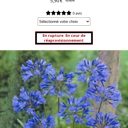
5,90
€
9,90
€
0 avis
En rupture. En cour de
réaprovisionnement