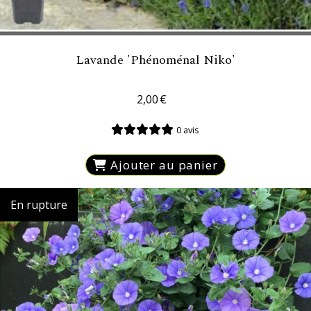
Lavande 'Phénoménal Niko'
2,00
€
0 avis
Ajouter au panier
En rupture