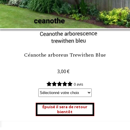
Céanothe arboreus Trewithen Blue
3,00
€
0 avis
Épuisé il sera de retour
bientôt