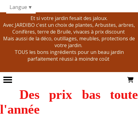
Panneau de gestion des cookies
Langue
▼
Et si votre jardin fesait des jaloux.
Avec JARDIBO c'est un choix de plantes, Arbustes, arbres,
Conifères, terre de Bruile, vivaces à prix discount
Mais aussi de la déco, outillages, meubles, protections de
votre jardin.
TOUS les bons ingrédients pour un beau jardin
parfaitement réussi à moindre coût
Des prix bas tout
l'année