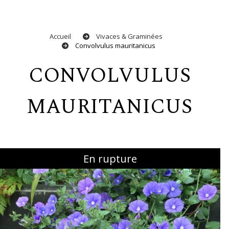
Accueil
Vivaces & Graminées
Convolvulus mauritanicus
CONVOLVULUS
MAURITANICUS
En rupture