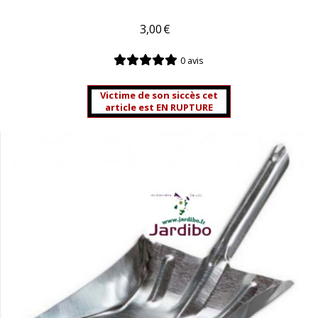
3,00
€
0 avis
Victime de son siccès cet
article est EN RUPTURE