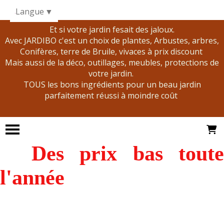
Panneau de gestion des cookies
Langue
▼
Et si votre jardin fesait des jaloux.
Avec JARDIBO c'est un choix de plantes, Arbustes, arbres,
Conifères, terre de Bruile, vivaces à prix discount
Mais aussi de la déco, outillages, meubles, protections de
votre jardin.
TOUS les bons ingrédients pour un beau jardin
parfaitement réussi à moindre coût
Des prix bas tout
l'année