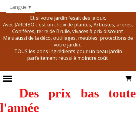
Panneau de gestion des cookies
Langue
▼
Et si votre jardin fesait des jaloux.
Avec JARDIBO c'est un choix de plantes, Arbustes, arbres,
Conifères, terre de Bruile, vivaces à prix discount
Mais aussi de la déco, outillages, meubles, protections de
votre jardin.
TOUS les bons ingrédients pour un beau jardin
parfaitement réussi à moindre coût
Des prix bas tout
l'année