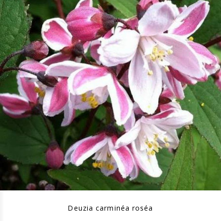
Deuzia carminéa roséa