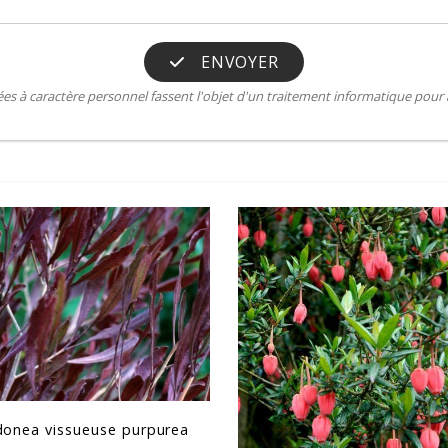
ENVOYER
s à caractère personnel fassent l'objet d'un traitement informatique pour a
onea vissueuse purpurea