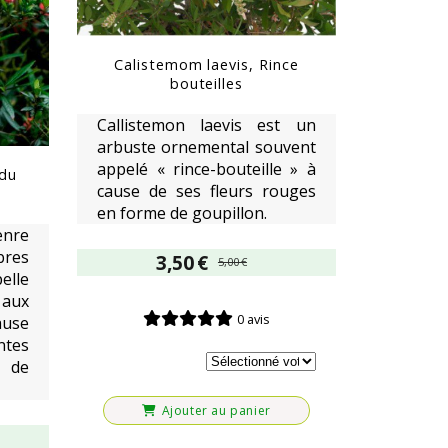
Calistemom laevis, Rince
bouteilles
Callistemon laevis est un
arbuste ornemental souvent
appelé « rince-bouteille » à
 du
cause de ses fleurs rouges
en forme de goupillon.
enre
bres
3,50
€
5,00
€
elle
aux
0 avis
ause
ntes
 de
Ajouter au panier