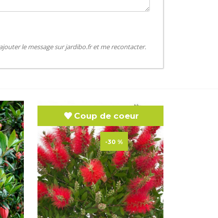
jouter le message sur jardibo.fr et me recontacter.
Coup de coeur
-30 %