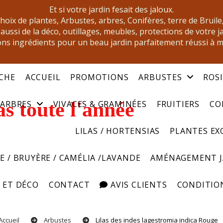
Et si votre jardin fesait des jaloux.
oix de plantes, Arbustes, arbres, Conifères, terre de Bruile
aussi de la déco, outillages, meubles, protections de votre j
ns ingrédients pour un beau jardin parfaitement réussi à 
CHE
ACCUEIL
PROMOTIONS
ARBUSTES
ROS
s toute l'année
ARBRES
VIVACES & GRAMINÉES
FRUITIERS
CO
LILAS / HORTENSIAS
PLANTES EX
E / BRUYÈRE / CAMÉLIA /LAVANDE
AMÉNAGEMENT 
 ET DÉCO
CONTACT
AVIS CLIENTS
CONDITION
Accueil
Arbustes
Lilas des indes lagestromia indica Rouge