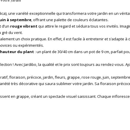
Votre Jardin
ca), une variété exceptionnelle qui transformera votre jardin en un vérita
juin à septembre
, offrant une palette de couleurs éclatantes.
t d’un
rouge vibrant
qui attire le regard et séduira tous vos invités. Ima
 gré du vent.
lement un choix pratique. En effet, il est facile à entretenir et s’adapte à
 novices ou expérimentés.
hauteur du plant
: un plant de 30/40 cm dans un pot de 9 cm, parfait po
lection ! Avec Jardibo, la qualité et le prix sont toujours au rendez-vous. 
oratif, floraison, précoce, jardin, fleurs, grappe, rose rouge, juin, septem
variété très décorative qui saura sublimer votre jardin. Sa floraison préco
ssent en grappe, créant un spectacle visuel saisissant. Chaque infloresc