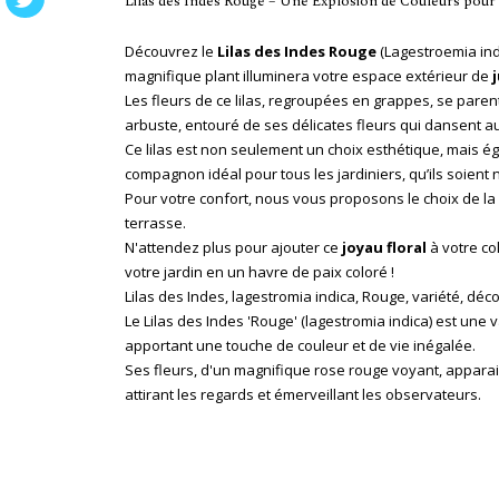
Lilas des Indes Rouge – Une Explosion de Couleurs pour 
Découvrez le
Lilas des Indes Rouge
(Lagestroemia indi
magnifique plant illuminera votre espace extérieur de
Les fleurs de ce lilas, regroupées en grappes, se paren
arbuste, entouré de ses délicates fleurs qui dansent au
Ce lilas est non seulement un choix esthétique, mais éga
compagnon idéal pour tous les jardiniers, qu’ils soient
Pour votre confort, nous vous proposons le choix de la
terrasse.
N'attendez plus pour ajouter ce
joyau floral
à votre col
votre jardin en un havre de paix coloré !
Lilas des Indes, lagestromia indica, Rouge, variété, déc
Le Lilas des Indes 'Rouge' (lagestromia indica) est une 
apportant une touche de couleur et de vie inégalée.
Ses fleurs, d'un magnifique rose rouge voyant, apparai
attirant les regards et émerveillant les observateurs.