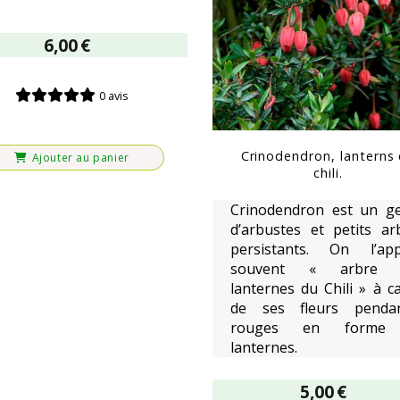
6,00
€
0 avis
Crinodendron, lanterns
Ajouter au panier
chili.
Crinodendron est un g
d’arbustes et petits ar
persistants. On l’app
souvent « arbre 
lanternes du Chili » à c
de ses fleurs penda
rouges en forme
lanternes.
5,00
€