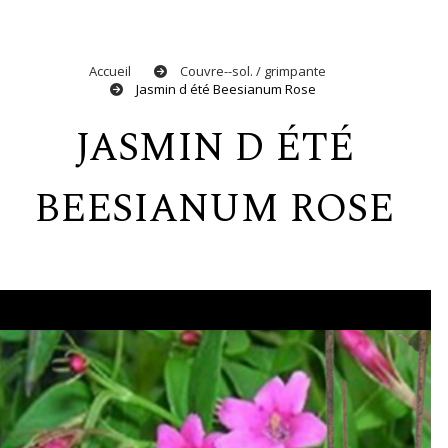
Accueil
Couvre--sol. / grimpante
Jasmin d été Beesianum Rose
JASMIN D ÉTÉ
BEESIANUM ROSE