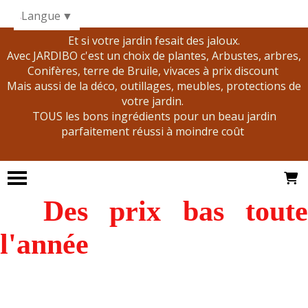
Panneau de gestion des cookies
Langue
▼
Et si votre jardin fesait des jaloux.
Avec JARDIBO c'est un choix de plantes, Arbustes, arbres,
Conifères, terre de Bruile, vivaces à prix discount
Mais aussi de la déco, outillages, meubles, protections de
votre jardin.
TOUS les bons ingrédients pour un beau jardin
parfaitement réussi à moindre coût
Des prix bas tout
l'année