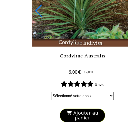
Cordyline Australis
6,00
€
12,00
€
0 avis
Ajouter au
panier