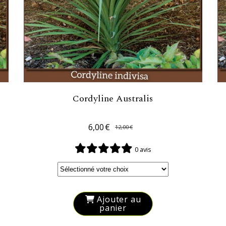
Cordyline Australis
6,00
€
12,00
€
0 avis
Ajouter au
panier