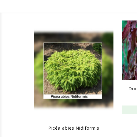
Dod
Picéa abies Nidiformis