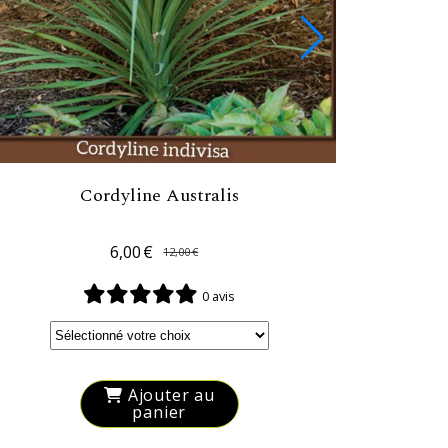
Cordyline Australis
6,00
€
12,00
€
0 avis
Ajouter au
panier