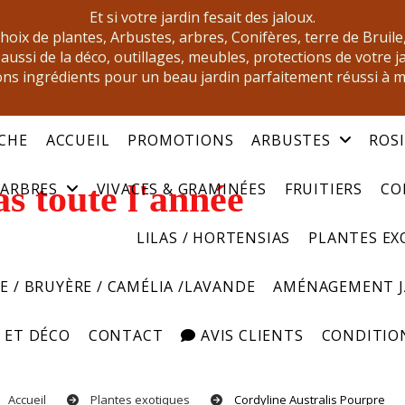
Et si votre jardin fesait des jaloux.
oix de plantes, Arbustes, arbres, Conifères, terre de Bruile
aussi de la déco, outillages, meubles, protections de votre j
ns ingrédients pour un beau jardin parfaitement réussi à 
CHE
ACCUEIL
PROMOTIONS
ARBUSTES
ROS
s toute l'année
ARBRES
VIVACES & GRAMINÉES
FRUITIERS
CO
LILAS / HORTENSIAS
PLANTES EX
E / BRUYÈRE / CAMÉLIA /LAVANDE
AMÉNAGEMENT 
 ET DÉCO
CONTACT
AVIS CLIENTS
CONDITION
Accueil
Plantes exotiques
Cordyline Australis Pourpre