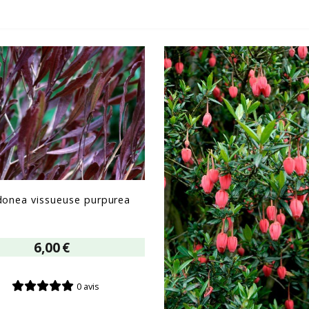
onea vissueuse purpurea
6,00
€
0 avis