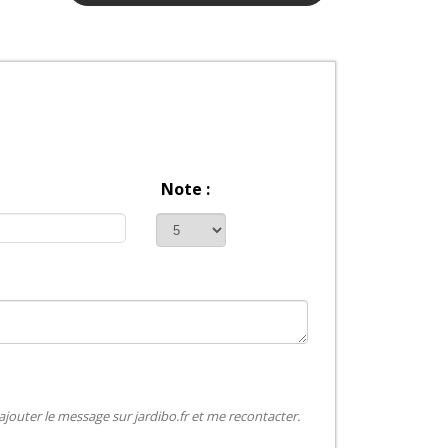
Note :
jouter le message sur jardibo.fr et me recontacter.