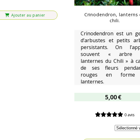
Crinodendron, lanterns
Ajouter au panier
chili.
Crinodendron est un g
d’arbustes et petits ar
persistants. On l’app
souvent « arbre 
lanternes du Chili » à c
de ses fleurs penda
rouges en forme
lanternes.
5,00
€
0 avis