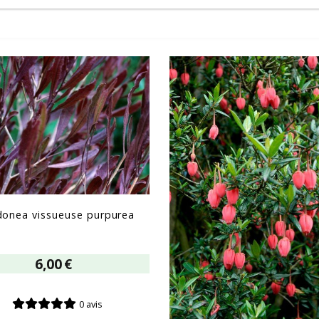
onea vissueuse purpurea
6,00
€
0 avis