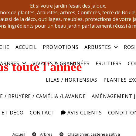
Et si votre jardin fesait des jaloux.
oix de plantes, Arbustes, arbres, Conifères, terre de Bruile
aussi de la déco, outillages, meubles, protections de votre j
ns ingrédients pour un beau jardin parfaitement réussi à 
CHE
ACCUEIL
PROMOTIONS
ARBUSTES
ROS
s toute l'année
ARBRES
VIVACES & GRAMINÉES
FRUITIERS
CO
LILAS / HORTENSIAS
PLANTES EX
E / BRUYÈRE / CAMÉLIA /LAVANDE
AMÉNAGEMENT 
 ET DÉCO
CONTACT
AVIS CLIENTS
CONDITION
Accueil
Arbres
Châtaignier, castenea sativa