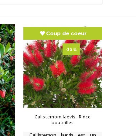
Coup de coeur
-30 %
Calistemom laevis, Rince
bouteilles
Callistemon laevis est un