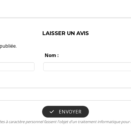
LAISSER UN AVIS
publiée.
Nom :
ENVOYER
s à caractère personnel fassent l'objet d'un traitement informatique pour a