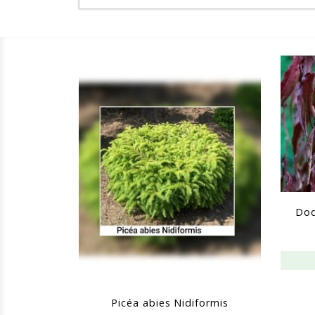
Dod
Picéa abies Nidiformis