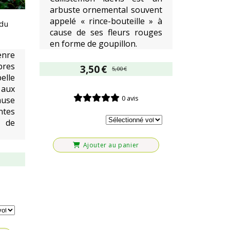
arbuste ornemental souvent
appelé « rince-bouteille » à
 du
cause de ses fleurs rouges
en forme de goupillon.
enre
bres
3,50
€
5,00
€
elle
aux
0 avis
ause
ntes
 de
Ajouter au panier