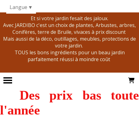
Panneau de gestion des cookies
Langue
▼
Et si votre jardin fesait des jaloux.
Avec JARDIBO c'est un choix de plantes, Arbustes, arbres,
Conifères, terre de Bruile, vivaces à prix discount
Mais aussi de la déco, outillages, meubles, protections de
votre jardin.
TOUS les bons ingrédients pour un beau jardin
parfaitement réussi à moindre coût
Des prix bas tout
l'année