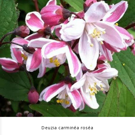
Deuzia carminéa roséa