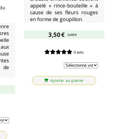
appelé « rince-bouteille » à
 du
cause de ses fleurs rouges
en forme de goupillon.
enre
bres
3,50
€
5,00
€
elle
aux
0 avis
ause
ntes
 de
Ajouter au panier