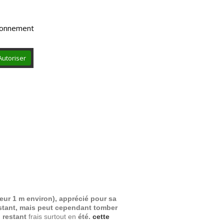
sionnement
Autoriser
teur 1 m environ), apprécié pour sa
rsistant, mais peut cependant tomber
 restant
frais surtout en
été.
cette