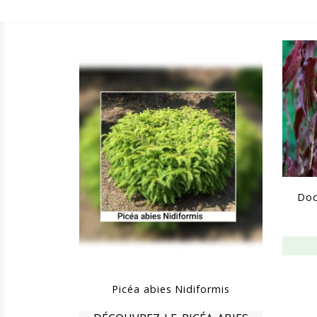
Dod
Picéa abies Nidiformis