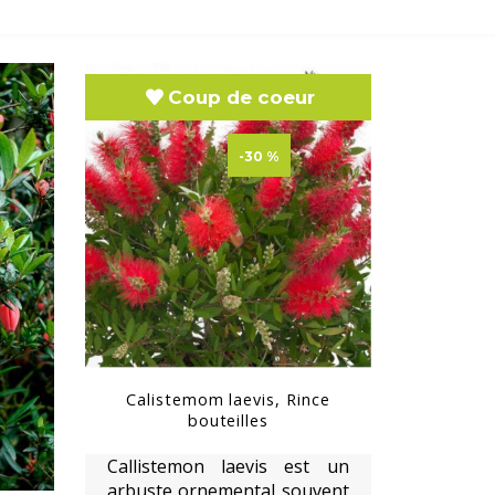
Coup de coeur
-30 %
Calistemom laevis, Rince
bouteilles
Callistemon laevis est un
arbuste ornemental souvent