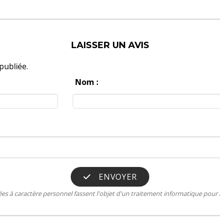
LAISSER UN AVIS
publiée.
Nom :
ENVOYER
s à caractère personnel fassent l'objet d'un traitement informatique pour a