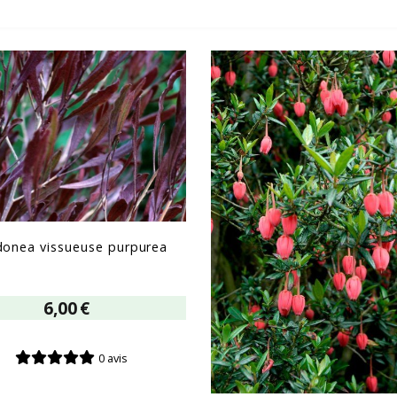
onea vissueuse purpurea
6,00
€
0 avis