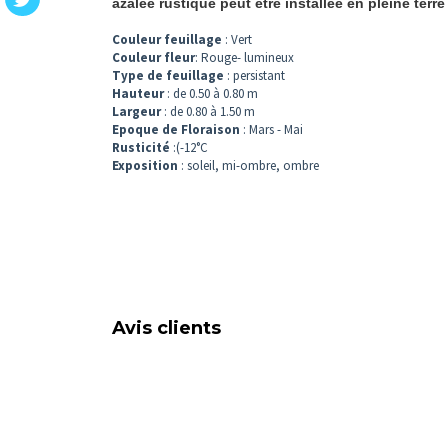
azalée rustique peut être installée en pleine terre
Couleur feuillage
: Vert
Couleur fleur
: Rouge- lumineux
Type de feuillage
: persistant
Hauteur
: de 0.50 à 0.80 m
Largeur
: de 0.80 à 1.50 m
Epoque de Floraison
: Mars - Mai
Rusticité
:(-12°C
Exposition
: soleil, mi-ombre, ombre
Avis clients