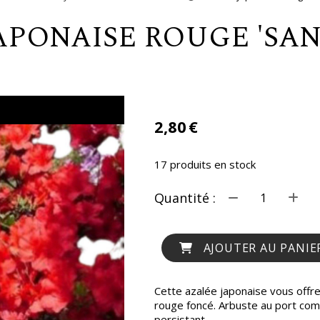
JAPONAISE ROUGE 'SA
2,80
€
17
produits en stock
Quantité :
AJOUTER AU PANIE
Cette azalée japonaise vous offre 
rouge foncé. Arbuste au port comp
persistant