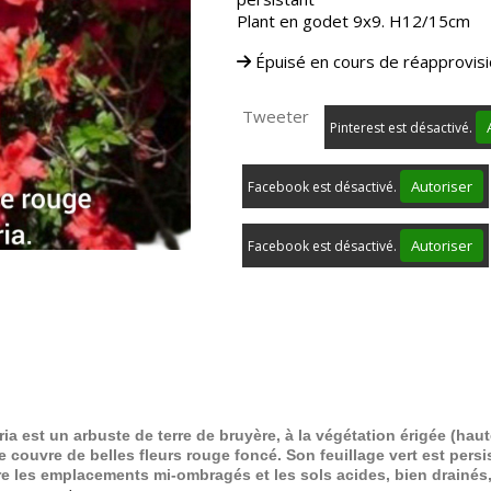
Plant en godet 9x9. H12/15cm
Épuisé en cours de réapprovi
Tweeter
Pinterest est désactivé.
Autoriser
Facebook est désactivé.
Autoriser
Facebook est désactivé.
ia est un arbuste de terre de bruyère, à la végétation érigée (hau
 se couvre de belles fleurs rouge foncé. Son feuillage vert est pe
ère les emplacements mi-ombragés et les sols acides, bien drainés,