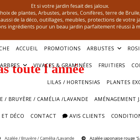
Et si votre jardin fesait des jaloux.
oix de plantes, Arbustes, arbres, Conifères, terre de Bruile
aussi de la déco, outillages, meubles, protections de votre j
ns ingrédients pour un beau jardin parfaitement réussi à 
CHE
ACCUEIL
PROMOTIONS
ARBUSTES
ROS
s toute l'année
ARBRES
VIVACES & GRAMINÉES
FRUITIERS
CO
LILAS / HORTENSIAS
PLANTES EX
E / BRUYÈRE / CAMÉLIA /LAVANDE
AMÉNAGEMENT 
 ET DÉCO
CONTACT
AVIS CLIENTS
CONDITION
Azalée / Bruyère / Camélia /Lavande
Azalée japonaise rouge '