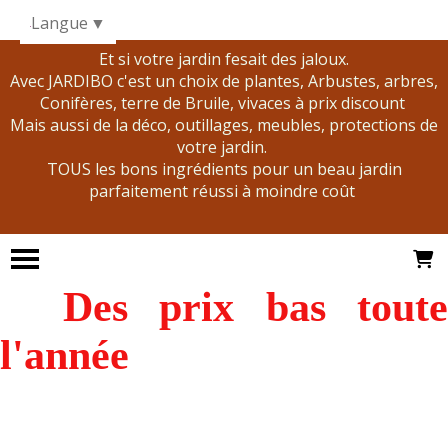
Panneau de gestion des cookies
Langue
▼
Et si votre jardin fesait des jaloux.
Avec JARDIBO c'est un choix de plantes, Arbustes, arbres,
Conifères, terre de Bruile, vivaces à prix discount
Mais aussi de la déco, outillages, meubles, protections de
votre jardin.
TOUS les bons ingrédients pour un beau jardin
parfaitement réussi à moindre coût
Des prix bas tout
l'année